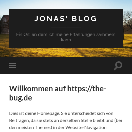
JONAS' BLOG
Ein Ort, an dem ich meine Erfahrungen sammeln
kann
Suchfe
Mobile-
ein-/a
Menü
ein-/ausblenden
Willkommen auf https://the-
bug.de
Dies ist deine Homepage. Sie unterscheidet sich von
Beiträgen, da sie stets an derselben Stelle bleibt und (bei
den meisten Themes) in der Website-Navigation